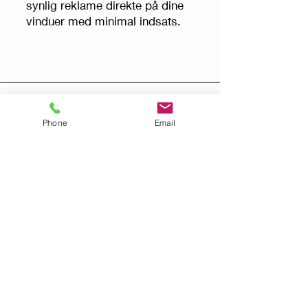
synlig reklame direkte på dine
vinduer med minimal indsats.
Kontakt os, og lad os gøre dit
brand virkelig uforglemmeligt.
Phone
Email
Indtast dine
kontaktinformationer – så
ringer vi til dig hurtigst muligt
FULDE NAVN
VIRKSOMHED